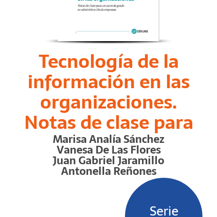
Tecnología de la
información en las
organizaciones.
Notas de clase para
un curso de grado
Marisa Analía Sánchez
Vanesa De Las Flores
en administración
Juan Gabriel Jaramillo
Antonella Reñones
de empresas
Serie