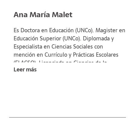
Ana María Malet
Es Doctora en Educación (UNCo). Magister en
Educación Superior (UNCo). Diplomada y
Especialista en Ciencias Sociales con
mención en Currículo y Prácticas Escolares
(FLACSO). Licenciada en Ciencias de la
Leer más
Educación (UNCPBA). Profesora en
Humanidades, esp. Filosofía y Pedagogía
(UNS). Docente en Didáctica General,
Didáctica y Práctica en Educación Superior e
investigadora en la UNS y en la UBA.
Participa en el desarrollo de cursos de
Formación Pedagógica en la Educación
Superior.