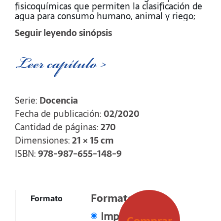
fisicoquímicas que permiten la clasificación de
agua para consumo humano, animal y riego;
por ello se describen los fundamentos teóricos
Seguir leyendo sinópsis
y las correspondientes clasificaciones para cada
uso.
Leer capítulo >
Es un material de consulta accesible destinado
a Ingenieros Agrónomos, Veterinarios,
Técnicos Superiores Agrarios en Suelos y
Aguas, Licenciados Químicos, Técnicos
Serie:
Docencia
químicos y otros.
Fecha de publicación:
02/2020
Cantidad de páginas:
270
Dimensiones:
21 × 15 cm
ISBN:
978-987-655-148-9
Formato
Formato
Impreso
Comprar