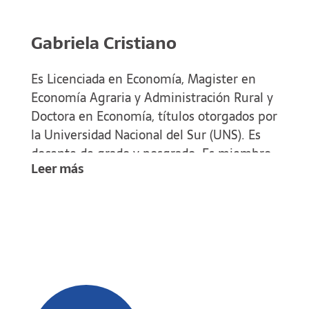
Gabriela Cristiano
Es Licenciada en Economía, Magister en
Economía Agraria y Administración Rural y
Doctora en Economía, títulos otorgados por
la Universidad Nacional del Sur (UNS). Es
docente de grado y posgrado. Es miembro
Leer más
del Instituto de Investigaciones Sociales y
Económicas del Sur (IIESS/ UNS-CONICET).
Ha sido y es directora de proyectos de
investigación y de extensión con impacto en
la región en temas vinculados a la
agrobioeconomía, economía agraria y
agroindustrial y economía circular. Ha
publicado capítulos de libros y artículos en