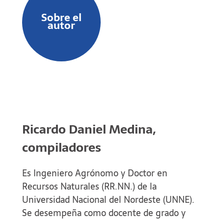
revistas de alcance nacional e internacional.
Sobre el
Ha participado en numerosos congresos de
autor
la especialidad como disertante y como
expositora de trabajos de investigación.
Actualmente es coordinadora académica de
la Maestría en Economía Agraria y
Administración Rural de la UNS y es
miembro del Comité Académico
Agroalimentario de la Asociación de
Ricardo Daniel Medina,
Universidades del Grupo Montevideo
(AUGM). Fue presidente de la Asociación
compiladores
Argentina de Economía Agraria en el período
2021-2023.
Es Ingeniero Agrónomo y Doctor en
Recursos Naturales (RR.NN.) de la
Universidad Nacional del Nordeste (UNNE).
Se desempeña como docente de grado y