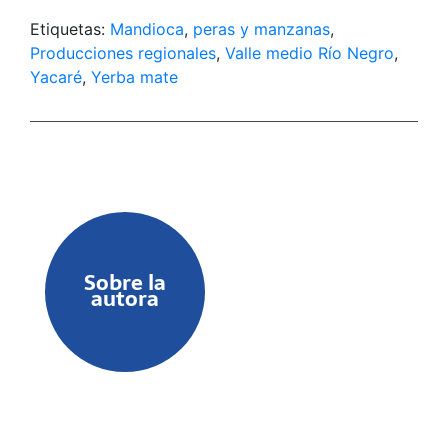
Académico Agroalimentario (CAA) de la
Asociación de Universidades del Grupo
Etiquetas:
Mandioca
,
peras y manzanas
,
Montevideo (AUGM).
Producciones regionales
,
Valle medio Río Negro
,
Yacaré
,
Yerba mate
Sobre la
autora