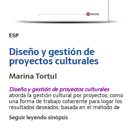
ESP
Diseño y gestión de
proyectos culturales
Marina Tortul
Diseño y gestión de proyectos culturales
aborda la gestión cultural por proyectos, como
una forma de trabajo coherente para logar los
resultados deseados, basada en el método de
Roselló Cerezuela (2007) y del Consejo
Seguir leyendo sinópsis
Nacional de la Cultura y las Artes de Chile
(CNCA, 2011). Asimismo, se presentan algunos
indicadores de control de gestión para evaluar