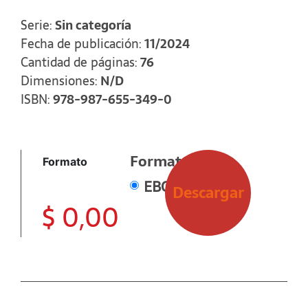
el proyecto y poder mejorarlo en el fututo.
Finalmente se presenta una guía práctica para
Serie:
Sin categoría
iniciar un proyecto propio.
Fecha de publicación:
11/2024
Cantidad de páginas:
76
Dimensiones:
N/D
ISBN:
978-987-655-349-0
Formato
Formato
EBOOK
Descargar
$
0,00