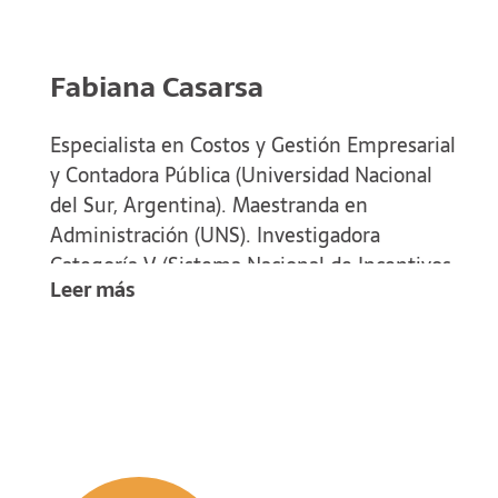
Fabiana Casarsa
Especialista en Costos y Gestión Empresarial
y Contadora Pública (Universidad Nacional
del Sur, Argentina). Maestranda en
Administración (UNS). Investigadora
Categoría V (Sistema Nacional de Incentivos
Leer más
a la Investigación). Docente del
Departamento de Ciencias de la
Administración (DCA) UNS desde 1994.
Actualmente Profesora Adjunta Ordinaria por
concurso de “Contabilidad de Costos” para la
carrera de Contador Público y Profesora
Asociada Ordinaria por concurso de “Costos y