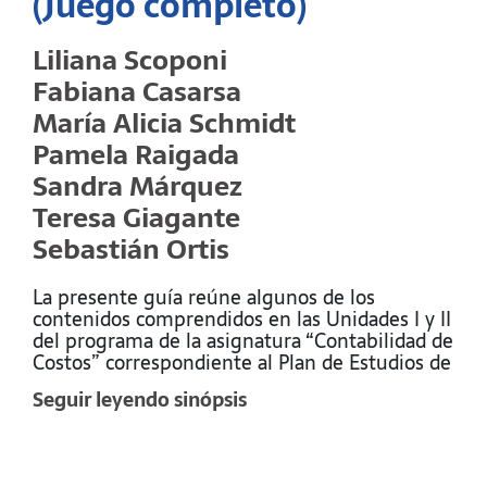
(Juego completo)
Liliana Scoponi
Fabiana Casarsa
María Alicia Schmidt
Pamela Raigada
Sandra Márquez
Teresa Giagante
Sebastián Ortis
La presente guía reúne algunos de los
contenidos comprendidos en las Unidades I y II
del programa de la asignatura “Contabilidad de
Costos” correspondiente al Plan de Estudios de
la carrera de Contador Público (Departamento
Seguir leyendo sinópsis
de Ciencias de la Administración – Universidad
Nacional del Sur). Tiene por objetivo introducir
al alumno en conceptos básicos de la Teoría
General del Costo y en el flujo de información