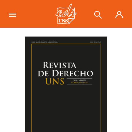
"Revista de Derecho UNS"
se ha
añadido a tu carrito.
Ver carrito