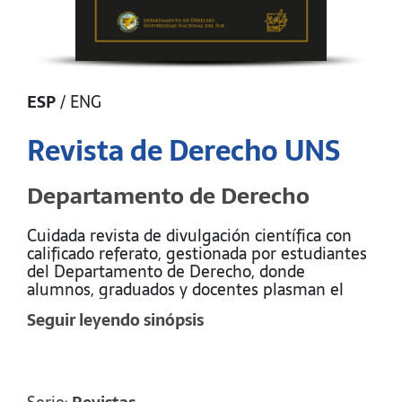
ESP
/
ENG
Revista de Derecho UNS
Departamento de Derecho
Cuidada revista de divulgación científica con
calificado referato, gestionada por estudiantes
del Departamento de Derecho, donde
alumnos, graduados y docentes plasman el
estudio, la discusión y el debate sobre aquellos
Seguir leyendo sinópsis
asuntos que hacen a los contenidos de las
diversas áreas del Derecho de la carrera de
Abogacía en la UNS.