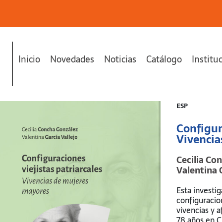
Inicio
Novedades
Noticias
Catálogo
Institu
ncias de mujeres mayores"
se ha añadido a tu carrito.
ESP
Configura
Vivencia
Cecilia Co
Valentina G
Esta investig
configuracion
vivencias y 
78 años en C