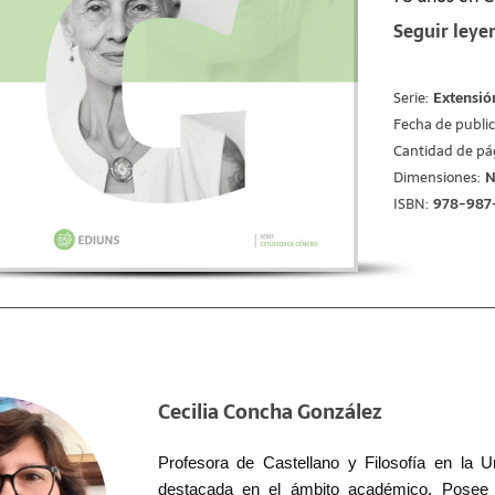
aproximación
Seguir leye
utilizando u
online basado
datos se reco
Serie:
Extensió
mediante pro
Fecha de public
análisis de 
Cantidad de pá
Los resultado
Dimensiones:
N
vejez, las e
ISBN:
978-987
la formulaci
positivas, e
como la viole
en las afecti
Se concluyó 
configuracio
estereotipo 
un efecto ne
esto, las par
Cecilia Concha González
resistencia 
única forma 
Profesora de Castellano y Filosofía en la U
destacada en el ámbito académico. Posee 