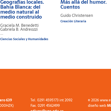
Geografías locales.
Más allá del humor.
Bahía Blanca: del
Cuentos
medio natural al
Guido Christensen
medio construido
Creación Literaria
Graciela M. Benedetti
Gabriela B. Andreozzi
...
Ciencias Sociales y Humanidades
tero 639
Tel. 0291 4595173 int 2092
© 2026 www.e
8000HZK)
Fax. 0291 4562499
diseño web
M