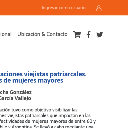
Ingresar como usuario
cional
Ubicación & Contacto
Ver carrito
ciones viejistas patriarcales.
s de mujeres mayores
ncha González
arcía Vallejo
ación tuvo como objetivo visibilizar las
es viejistas patriarcales que impactan en las
afectividades de mujeres mayores de entre 60 y
hile y Argentina. Se llevó a cabo mediante una