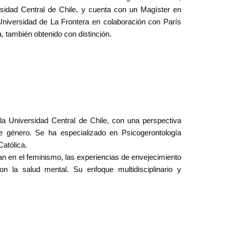
sidad Central de Chile, y cuenta con un Magíster en
Universidad de La Frontera en colaboración con París
, también obtenido con distinción.
cluyendo la evaluación psicopedagógica, el estudio del
minismo y gerofeminismo. Actualmente, se desempeña
e Psicología y Arquitectura, impartiendo cátedras de
a ciudad. Además, ha llevado a cabo capacitaciones para
cas de evaluación pedagógica.
 enfocadas en el Mejoramiento de la Calidad y Equidad
o en congresos internacionales y nacionales como
la Universidad Central de Chile, con una perspectiva
bito de la Literatura, Educación y Género. Su enfoque
e género. Se ha especializado en Psicogerontología
a más amplia en el ámbito de la investigación y de la
Católica.
an en el feminismo, las experiencias de envejecimiento
on la salud mental. Su enfoque multidisciplinario y
ilares fundamentales en su práctica profesional y