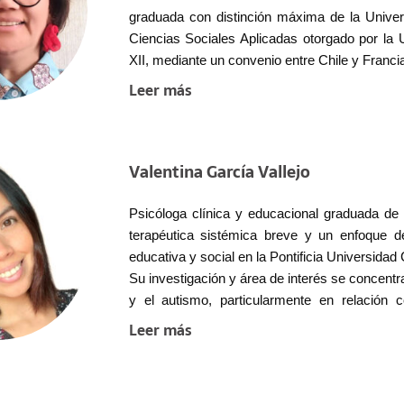
graduada con distinción máxima de la Univer
Ciencias Sociales Aplicadas otorgado por la 
XII, mediante un convenio entre Chile y Francia
Su experiencia se centra en diversas áreas, in
Leer más
autismo en mujeres y niñas, así como el fe
como docente universitaria en las carreras d
introducción a la psicología y literatura en l
Valentina García Vallejo
profesores en el área de instrumentos y técni
Ha participado activamente en investigaciones
de la Educación (MECESUP, Chile), así com
Psicóloga clínica y educacional graduada de 
ponente, presentando investigaciones en el ám
terapéutica sistémica breve y un enfoque d
multidisciplinario le permite una perspectiv
educativa y social en la Pontificia Universidad 
academia.
Su investigación y área de interés se concentr
y el autismo, particularmente en relación c
compromiso con estos temas emergen como p
Leer más
académica.