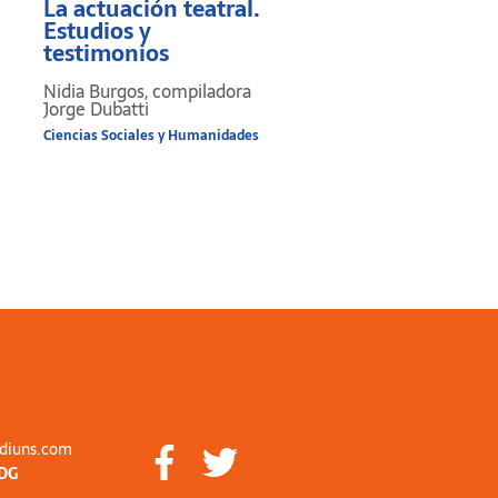
La actuación teatral.
Proba Cento
Estudios y
Vergilianus de
testimonios
Laudibus Christi 
Ausonio Cento
Nidia Burgos, compiladora
Nuptialis
Jorge Dubatti
María Luisa La Fico Gu
Ciencias Sociales y Humanidades
Marcos Carmignani
Ciencias Sociales y Humani
diuns.com
DG