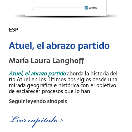
ESP
Atuel, el abrazo partido
María Laura Langhoff
Atuel, el abrazo partido
aborda la historia del
río Atuel en los últimos dos siglos desde una
mirada geográfica e histórica con el objetivo
de esclarecer procesos que lo han
transformado y han generado un conflicto
Seguir leyendo sinópsis
entre dos provincias. En efecto el Atuel es el
sujeto natural afectado por las decisiones
políticas tomadas en Mendoza, que impulsaron
Leer capítulo >
el uso intensivo de sus aguas para favorecer el
desarrollo del oasis de San Rafael-General