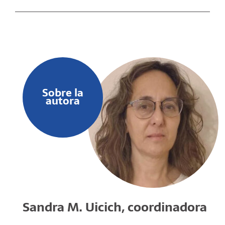
el juego de pensar cuerpos y sujetos actuales,
sea que deriven de uno u otro lado del mundo,
sea que aparezcan en una u otra elaboración
filosófica. Bergson, Foucault, Simondon,
Derrida, Deleuze, Serres o Heidegger
participan en esta mesa redonda, a la que
osaron sentarse también Lao Tse, Yukio
Mishima y Watsuji Tetsurō.
Sobre la
autora
Sandra M. Uicich, coordinadora