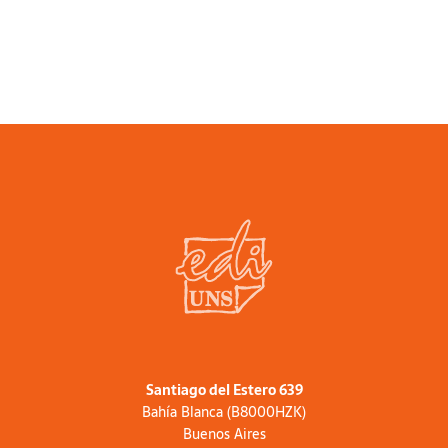
elementum commodo bibendum. Nam
turpis nisi, iaculis quis ipsum eu, malesuada
consequat odio. Integer sed nisl in diam
fermentum cursus. Nam non mollis ante. Ut
vel augue sit amet quam scelerisque
malesuada. Vivamus sed urna magna. Fusce
ac feugiat mi. Proin sodales mauris vel
gravida rutrum. Pellentesque pellentesque
metus eget vestibulum laoreet.
Santiago del Estero 639
Bahía Blanca (B8000HZK)
Buenos Aires