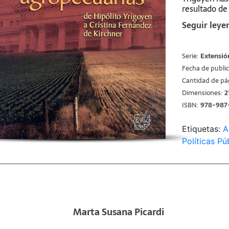
resultado de
Políticas Púb
Seguir leye
en el Depart
del Sur en u
Políticas Pú
Serie:
Extensió
Desarrollo, A
Fecha de public
Humanas y So
Janeiro
Cantidad de pá
Dimensiones:
2
ISBN:
978-987
Etiquetas:
A
Políticas Pú
Marta Susana Picardi