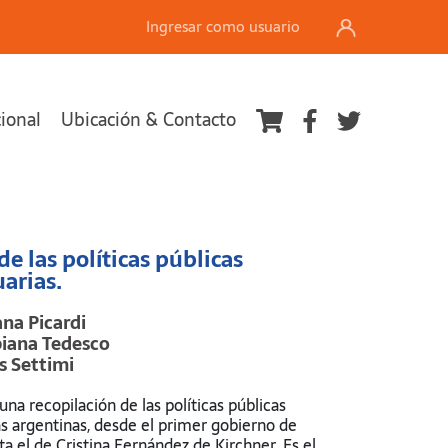
Ingresar como usuario
cional
Ubicación & Contacto
Ver carrito
de las políticas públicas
arias.
na Picardi
iana Tedesco
s Settimi
 una recopilación de las políticas públicas
s argentinas, desde el primer gobierno de
a el de Cristina Fernández de Kirchner. Es el