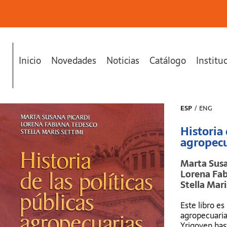
Inicio
Novedades
Noticias
Catálogo
Institu
as."
se ha añadido a tu carrito.
ESP
/
ENG
Historia 
agropecu
Marta Susa
Lorena Fab
Stella Mari
Este libro es
agropecuaria
Yrigoyen hast