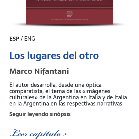
ESP
/
ENG
Los lugares del otro
Marco Nifantani
El autor desarrolla, desde una óptica
comparatista, el tema de las «imágenes
culturales» de la Argentina en Italia y de Italia
en la Argentina en las respectivas narrativas
del siglo XX y en especial, en las de la segunda
Seguir leyendo sinópsis
mitad de este siglo.
Leer capítulo >