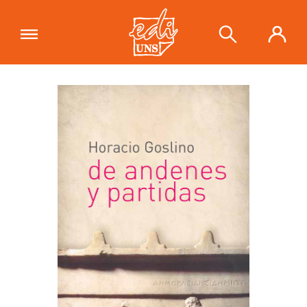
"De andenes y partidas"
se ha
añadido a tu carrito.
Ver carrito