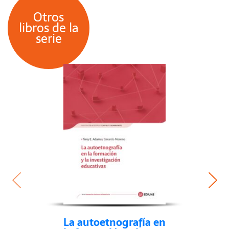
(España);
Perífrasis
. Revista de Literatura,
Teoría y Crítica, Universidad de los Andes
Otros
libros de la
(Colombia), entre otras.
serie
La autoetnografía en