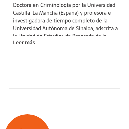
Doctora en Criminología por la Universidad
Castilla-La Mancha (España) y profesora e
investigadora de tiempo completo de la
Universidad Autónoma de Sinaloa, adscrita a
la Unidad de Estudios de Posgrado de la
Leer más
Facultad de Derecho Culiacán, donde además
se desempeña como coordinadora del Área
de Criminología. Es integrante del Sistema
Nacional de Investigadores del CONACYT.