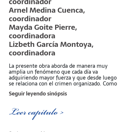
coordinador
Arnel Medina Cuenca,
coordinador
Mayda Goite Pierre,
coordinadora
Lizbeth García Montoya,
coordinadora
La presente obra aborda de manera muy
amplia un fenómeno que cada día va
adquiriendo mayor fuerza y que desde luego
se relaciona con el crimen organizado. Como
se puede apreciar en la lectura de este libro, el
Seguir leyendo sinópsis
lavado de dinero no solo se debe analizar como
un fenómeno económico, sino también como
un importante medio para la realización de
Leer capítulo >
delitos de alto impacto como el narcotráfico y
la trata de personas, entre otros.Con el objeto
de otorgar al lector una visión clara del
verdadero significado del blanqueo de