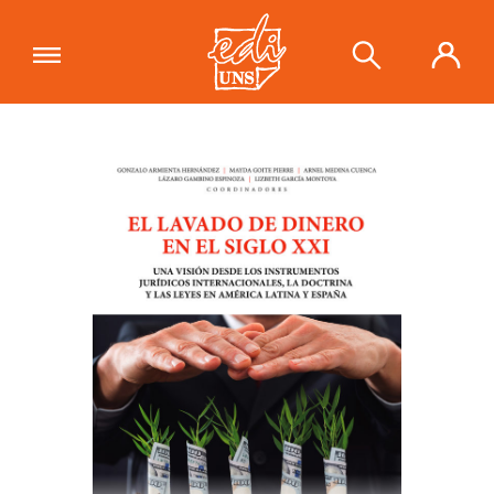
"El lavado de dinero en el siglo XXI.
Una visión desde los instrumentos
Ver carrito
jurídicos internacionales, la doctrinas
y las leyes en América latina y
España"
se ha añadido a tu carrito.