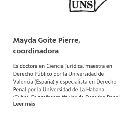
Mayda Goite Pierre,
coordinadora
Es doctora en Ciencia Jurídica, maestra en
Derecho Público por la Universidad de
Valencia (España) y especialista en Derecho
Penal por la Universidad de La Habana
(Cuba). Es profesora titular de Derecho Penal,
Leer más
presidenta de la sociedad Cubana de Ciencias
Penales y actualmente es decana de la
Facultad de Derecho de la Universidad de La
Habana.