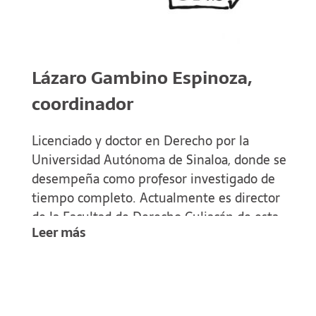
Lázaro Gambino Espinoza,
coordinador
Licenciado y doctor en Derecho por la
Universidad Autónoma de Sinaloa, donde se
desempeña como profesor investigado de
tiempo completo. Actualmente es director
de la Facultad de Derecho Culiacán de esta
Leer más
institución.