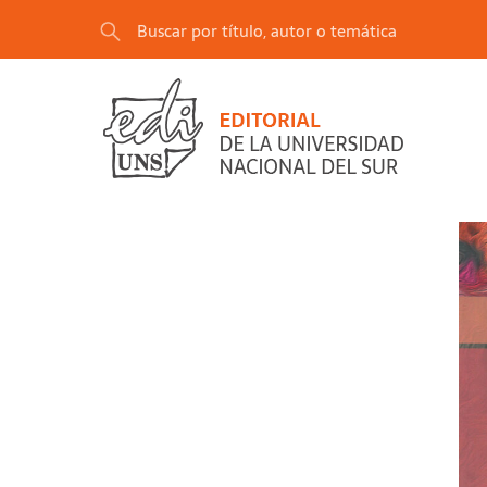
"«Trincheras» el campo cultural en Bahía Blan