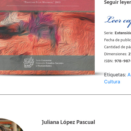
Seguir leye
este libro, 
1968. López 
dando cuenta
Leer ca
especificidad
realidad soc
Serie:
Extensió
Las tensione
Fecha de public
belicista que
Cantidad de pá
cultural con
Dimensiones:
2
fue reforzad
instituciones
ISBN:
978-987
aunque funda
manifestaro
Etiquetas:
A
representaci
Cultura
ajenos a las 
propia de u
En tanto abo
este estudio
Historia del
dar cuenta de
Juliana López Pascual
década del s
sentido, con