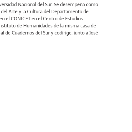
niversidad Nacional del Sur. Se desempeña como
encia de un «arte plástico bahiense». Por otra
a del Arte y la Cultura del Departamento de
do en cuenta que las instituciones analizadas
ten, esta investigación contribuye a comprender la
n el CONICET en el Centro de Estudios
tual de las mismas.
 Instituto de Humanidades de la misma casa de
al de Cuadernos del Sur y codirige, junto a José
ción "Sociabilidades en Bahía Blanca, siglos XIX al
020. Sus temas de investigación abordan las
l proceso de transformación material y simbólica
glo XX.