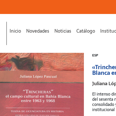
Inicio
Novedades
Noticias
Catálogo
Institu
ca entre 1963 y 1968"
se ha añadido a tu carrito.
ESP
«Trinche
Blanca e
Juliana Ló
El intenso d
del sesenta 
consolidado 
institucional
segundo aspe