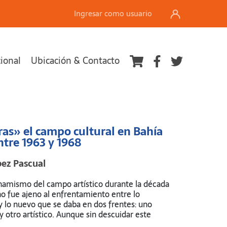
Ingresar como usuario
cional
Ubicación & Contacto
Ver carrito
ras» el campo cultural en Bahía
ntre 1963 y 1968
pez Pascual
inamismo del campo artístico durante la década
no fue ajeno al enfrentamiento entre lo
y lo nuevo que se daba en dos frentes: uno
 y otro artístico. Aunque sin descuidar este
cto, es sobre el primero dee llosque se indaga en