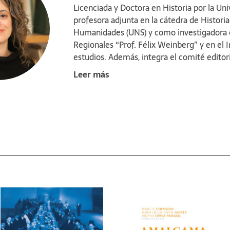
Licenciada y Doctora en Historia por la U
posible exist
profesora adjunta en la cátedra de Histori
parte, tenien
todavía exis
Humanidades (UNS) y como investigadora e
situación ac
Regionales “Prof. Félix Weinberg” y en el
estudios. Además, integra el comité editori
Marcilese, el Proyecto General de Investiga
Leer más
XX: entre lo político y lo público” desde 2
problemáticas socioculturales vinculadas a
del sudoeste bonaerense a mediados del si