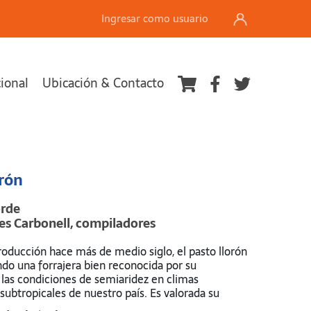
Ingresar como usuario
cional
Ubicación & Contacto
Ver carrito
orón
rde
res Carbonell, compiladores
roducción hace más de medio siglo, el pasto llorón
ndo una forrajera bien reconocida por su
 las condiciones de semiaridez en climas
subtropicales de nuestro país. Es valorada su
confiabilidad en el aporte de pasto en suelos de