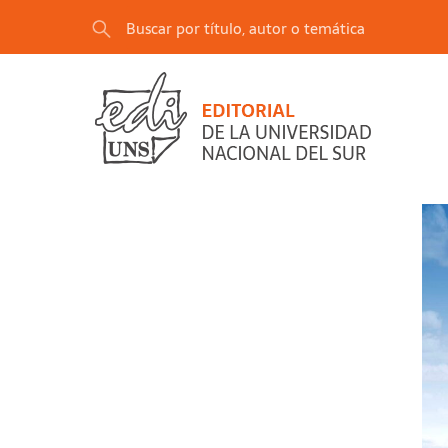
"Pasto llorón"
se ha añadido a tu carrito.