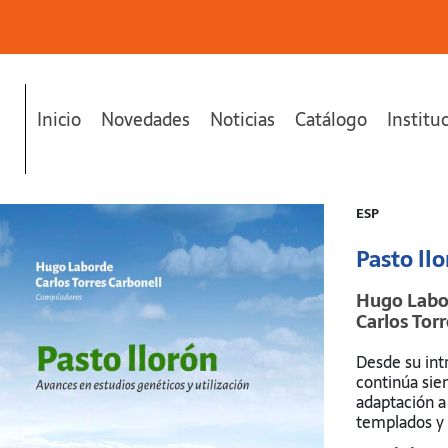
Inicio
Novedades
Noticias
Catálogo
Institu
ESP
Pasto ll
Hugo Labo
Carlos Tor
Desde su int
continúa sie
adaptación a
templados y 
rusticidad y 