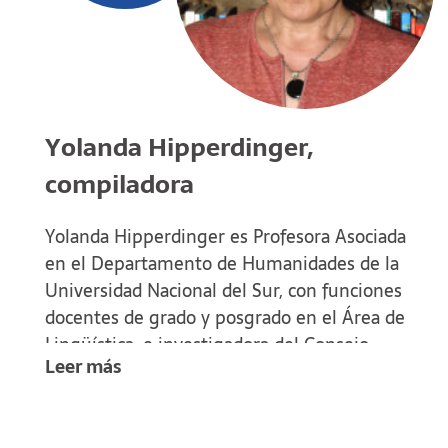
Yolanda Hipperdinger,
compiladora
Yolanda Hipperdinger es Profesora Asociada
en el Departamento de Humanidades de la
Universidad Nacional del Sur, con funciones
docentes de grado y posgrado en el Área de
Lingüística, e investigadora del Consejo
Leer más
Nacional de Investigaciones Científicas y
Técnicas (CONICET). Es Licenciada y Doctora
en Letras por la Universidad Nacional del Sur.