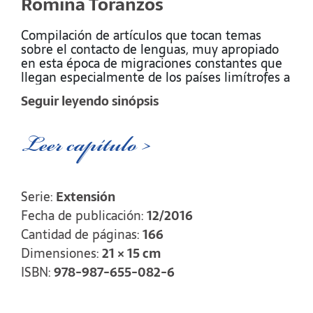
Romina Toranzos
Compilación de artículos que tocan temas
sobre el contacto de lenguas, muy apropiado
en esta época de migraciones constantes que
llegan especialmente de los países limítrofes a
un país donde la ampliación de derechos
Seguir leyendo sinópsis
permite la Educación Intercultural Bilingüe a
los niños que llegan a la escuela hablando una
lengua distinta a la española. En este sentido,
Leer capítulo >
el libro es un aporte interesante, que
permitirá difundir datos sobre hablantes de
lenguas indígenas en el sudoeste bonaerense.
Asimismo, retoma líneas de trabajo ya
Serie:
Extensión
transitadas por el equipo de la Dra.
Fecha de publicación:
12/2016
Hipperdinger, como son el mantenimiento y
cambio de lenguas migratorias a fines del siglo
Cantidad de páginas:
166
XIX y principios del XX, para mostrar el
Dimensiones:
21 × 15 cm
desarrollo de los estudios Sociolingüísticos en
ISBN:
978-987-655-082-6
la Universidad Nacional del Sur. Es importante
continuar profundizando el tema del contacto
ya que es hoy uno de los puntos más