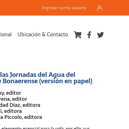
Ingresar como usuario
cional
Ubicación & Contacto
Ver carrito
 las Jornadas del Agua del
 Bonaerense (versión en papel)
y, editor
ena, editor
dad Díaz, editora
i, editora
a Piccolo, editora
 elemento esencial para la vida, por ello, sus