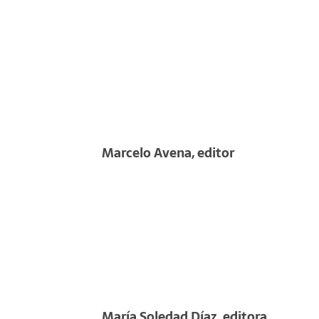
JASOB 2019 (
como objetiv
del PIO UNS-
para generar
a los habita
dichos resul
interesar a l
Marcelo Avena, editor
María Soledad Díaz, editora