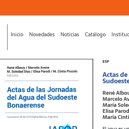
Inicio
Novedades
Noticias
Catálogo
Institu
Bonaerense (versión en papel)"
se ha añadido a tu carrito.
ESP
Actas de
Sudoeste
René Albou
Marcelo Av
María Sole
Elisa Parod
María Cinti
El agua es un