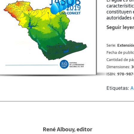
caracterísiti
constituyen 
autoridades d
Crapiste y d
Seguir leye
Proyecto de 
institutcione
del recurso 
Serie:
Extensió
CONICET se c
Fecha de public
cuales grupos
abocaron al 
Cantidad de pá
del recurso h
Dimensiones:
3
ISBN:
978-987
El compromis
en los disti
la comunidad
Etiquetas:
A
De esta forma
tomadores de
actividades a
sobre el esta
metodologías
protección m
René Albouy, editor