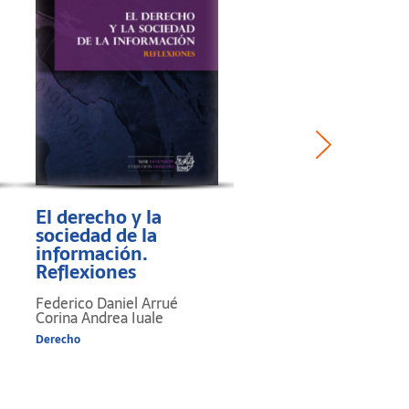
El derecho y la
Gibraltar como
sociedad de la
campo/s de batal
información.
"Gibraltar Chroni
Reflexiones
en la guerra por
Malvinas
Federico Daniel Arrué
Carlos Sebastián Cicco
Corina Andrea Iuale
Ciencias Sociales y Humani
Derecho