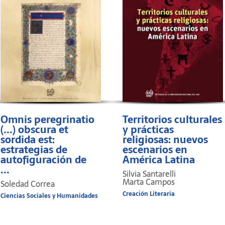
Omnis peregrinatio
Territorios culturales
(...) obscura et
y prácticas
sordida est:
religiosas: nuevos
estrategias de
escenarios en
autofiguración de
América Latina
...
Silvia Santarelli
Marta Campos
Soledad Correa
Creación Literaria
Ciencias Sociales y Humanidades