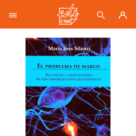
"El problema de marco. Alcances y
limitaciones de los enfoques
Ver carrito
postcognitivistas"
se ha añadido a tu
carrito.