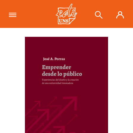
"Emprender desde lo público"
se ha
añadido a tu carrito.
Ver carrito