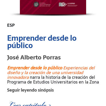
ESP
Emprender desde lo
público
José Alberto Porras
Emprender desde lo público
Experiencias del
diseño y la creación de una universidad
innovadora
narra la historia de la creación del
Programa de Estudios Universitarios en la Zona
(PEUZO), y de su resultado posterior, la
Seguir leyendo sinópsis
Universidad Provincial del Sudoeste (UPSO). Su
estilo amigable y directo, exento de
dramatismo, facilita entrever los riesgos que
Leer capítulo >
debieron tomar sus protagonistas, ya que todo