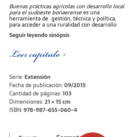
Buenas prácticas agrícolas con desarrollo local
para el sudoeste bonaerense
es una
herramienta de gestión, técnica y política,
para acceder a una ruralidad con desarrollo
local y endógeno, en el sudoeste bonaerense.
Seguir leyendo sinópsis
Esta iniciativa se basa en la promoción de
sistemas productivos que, a través de las
Leer capítulo >
buenas prácticas agrícolas (BPA), alcancen un
perfil que atienda necesidades de toda la
sociedad y en coherencia con demandas
globales de seguridad alimentaria y ambiental.
Serie:
Extensión
Se exponen tres módulos o capítulos bien
Fecha de publicación:
09/2015
diferenciados, pero complementarios. El
Cantidad de páginas:
103
primero de ellos tiene una impronta de
historia y presente, anticipando un diagnóstico
Dimensiones:
21 × 15 cm
de la cuestión rural en el sudoeste
ISBN:
978-987-655-060-4
bonaerense. En el segundo se esbozan los
presupuestos conceptuales del proyecto, con
respaldo bibliográfico. el capítulo tres, por
último, es un desarrollo preliminar de una