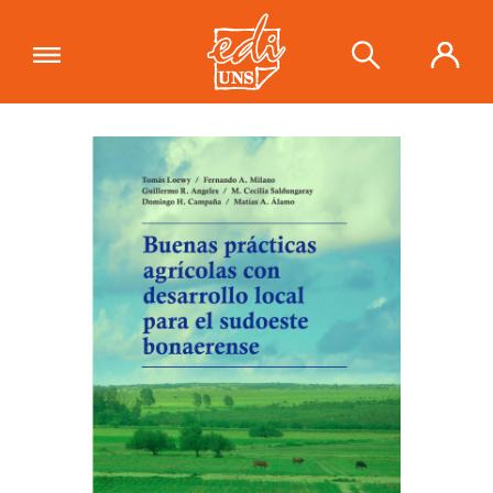
"Buenas prácticas agrícolas con
desarrollo local para el sudoeste
Ver carrito
bonaerense"
se ha añadido a tu
carrito.