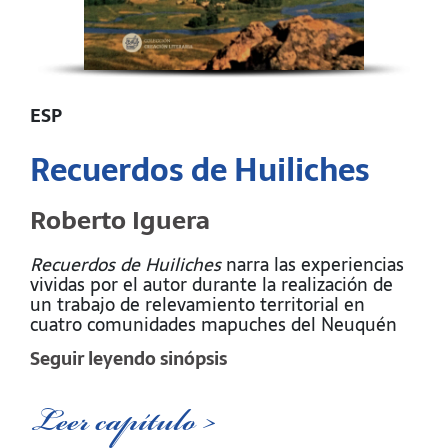
ESP
Recuerdos de Huiliches
Roberto Iguera
Recuerdos de Huiliches
narra las experiencias
vividas por el autor durante la realización de
un trabajo de relevamiento territorial en
cuatro comunidades mapuches del Neuquén
entre los años 1971-1972.
Seguir leyendo sinópsis
En los apuntes de los dos viajes realizados y
en los recuerdos que el autor agrega guiado
Leer capítulo >
por la memoria de lo vivido encontramos
descriptas una serie de situaciones que nos