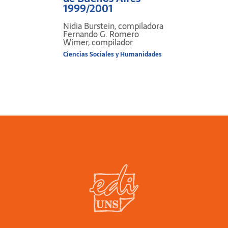
que son objeto de este libro.
1999/2001
Nidia Burstein, compiladora
Fernando G. Romero
Wimer, compilador
Ciencias Sociales y Humanidades