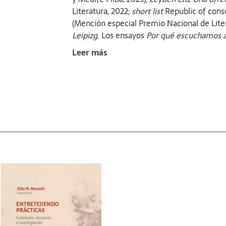
Literatura, 2022;
short list
Republic of consc
(Mención especial Premio Nacional de Liter
Leipizg
. Los ensayos
Por qué escuchamos a
Ha publicado además el libro ilustrado
El a
Leer más
Mario Ortíz y Miguel Rep). Ha sido traducid
obtenido el Premio Konex 2024 al mérito e