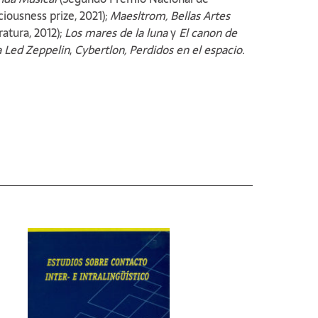
iousness prize, 2021);
Maesltrom, Bellas Artes
atura, 2012);
Los mares de la luna
y
El canon de
 Led Zeppelin
,
Cybertlon, Perdidos en el espacio
.
rte de la fuga
y
Salazar sala al Azar
(junto con
o al inglés, francés, portugués y turco. Ha
n Letras.