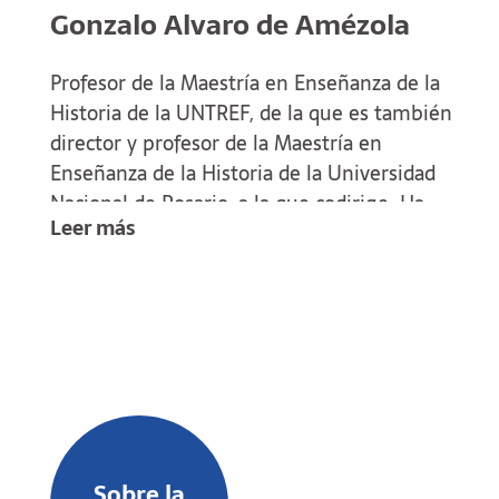
ligar y entender los rasgos y límites de la
Gonzalo Alvaro de Amézola
explicación y de la narrativa histórica en la que
esos sucesos se articulan.
Profesor de la Maestría en Enseñanza de la
Historia de la UNTREF, de la que es también
director y profesor de la Maestría en
Enseñanza de la Historia de la Universidad
Nacional de Rosario, a la que codirige. Ha
Leer más
sido Profesor Titular de “Planeamiento
didáctico y prácticas de la enseñanza en
Historia” de la Universidad Nacional de La
Plata. Categorizado como Investigador II
dirige y ha dirigido proyectos de
investigación en temas de enseñanza de la
historia en la UNLP, UNGS, UNLPam y
UNTREF.
Sobre la