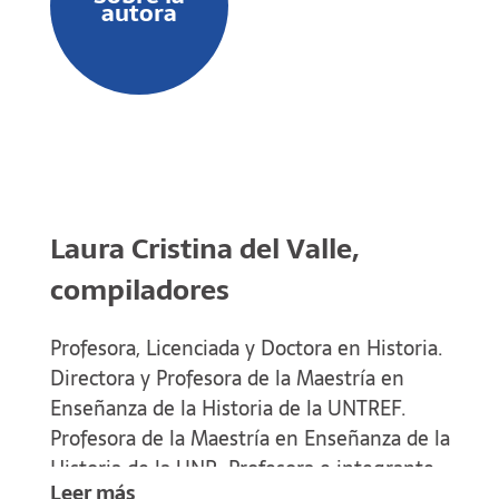
autora
Laura Cristina del Valle,
compiladores
Profesora, Licenciada y Doctora en Historia.
Directora y Profesora de la Maestría en
Enseñanza de la Historia de la UNTREF.
Profesora de la Maestría en Enseñanza de la
Historia de la UNR. Profesora e integrante
Leer más
del Cuerpo Académico del Doctorado en