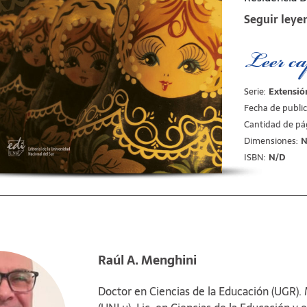
Seguir leye
“Quizás no r
históricamen
segundo orden
Leer ca
prestigio de l
en el mejor 
una instanci
Serie:
Extensió
seno de aque
Fecha de public
sigue aparec
Cantidad de pá
aprendía el “
Dimensiones:
N
aula. Se trat
teoría había 
ISBN:
N/D
Raúl Menghin
Raúl A. Menghini
Doctor en Ciencias de la Educación (UGR). M