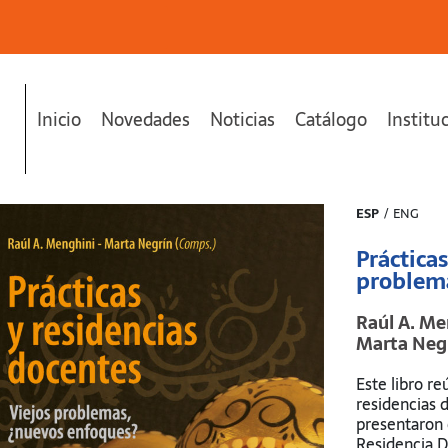
Inicio
Novedades
Noticias
Catálogo
Institu
blemas, ¿nuevos enfoques?"
se ha añadido a tu carrito.
ESP
/
ENG
Prácticas
problema
Raúl A. Me
Marta Neg
Este libro re
residencias 
presentaron 
Residencia 