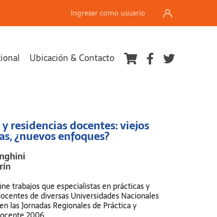
Ingresar como usuario
cional
Ubicación & Contacto
Ver carrito
 y residencias docentes: viejos
s, ¿nuevos enfoques?
nghini
rín
úne trabajos que especialistas en prácticas y
docentes de diversas Universidades Nacionales
en las Jornadas Regionales de Práctica y
Docente 2006.