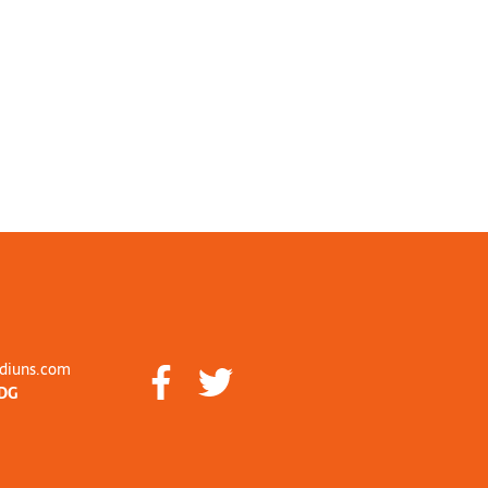
diuns.com
DG