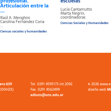
profesional.
escuelas
Articulación entre la
Lucía Cantamutto
...
Marta Negrin,
coordinadoras
Raúl A. Menghini
Carolina Fernández Coria
Ciencias Sociales y Humanidades
...
Ciencas sociales y humanidades
tero 639
Tel. 0291 4595173 int 2092
© 2026 www.e
8000HZK)
Fax. 0291 4562499
diseño web
M
ediuns@uns.edu.ar