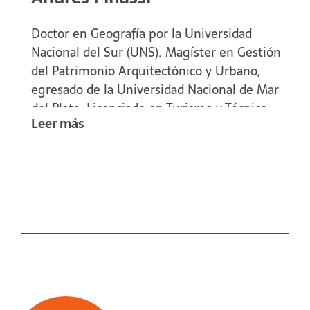
Doctor en Geografía por la Universidad
Nacional del Sur (UNS). Magíster en Gestión
del Patrimonio Arquitectónico y Urbano,
egresado de la Universidad Nacional de Mar
del Plata. Licenciado en Turismo y Técnico
Leer más
Universitario en Emprendimientos Turísticos
(UNS). docente-Investigador del
Departamento de Geografía y Turismo (UNS)
y becario doctoral del Consejo Nacional de
Investigaciones Científicas y Técnicas de la
República Argentina (CONICET).