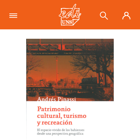
"Patrimonio cultural, turismo y
recreación. El espacio vivido de los
Ver carrito
bahienses desde una perspectiva
geográfico"
se ha añadido a tu
carrito.