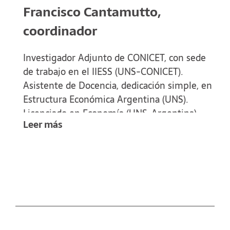
Francisco Cantamutto,
coordinador
Investigador Adjunto de CONICET, con sede
de trabajo en el IIESS (UNS-CONICET).
Asistente de Docencia, dedicación simple, en
Estructura Económica Argentina (UNS).
Licenciado en Economía (UNS-Argentina),
Leer más
Maestro en Ciencias Sociales (FLACSO-
México), Doctor en Investigación en Ciencias
Sociales, mención en Sociología (FLACSO-
México). Experiencia docente de 10 años en
universidades e institutos terciarios, en
diversas materias de Economía. Se
especializa en temas de economía política
latinoamericana y procesos políticos