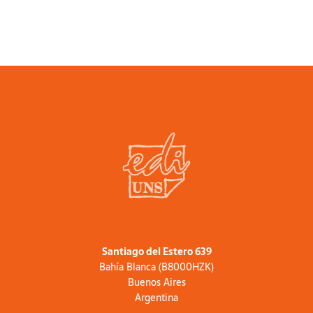
contemporáneos, con especial referencia a
Argentina. Colabora con notas de economía
política en diversos portales de noticias,
periódicos, radios y canales de televisión.
Forma parte de la Sociedad de Economía
Crítica de Argentina y Uruguay, siendo parte
del comité editorial de su revista académica,
Cuadernos de Economía Crítica. Producción
del podcast “Lo Prometido Es Deuda”.
Santiago del Estero 639
Bahía Blanca (B8000HZK)
Buenos Aires
Argentina