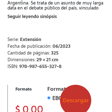
Argentina. Se trata de un asunto de muy larga
data en el debate público del país, vinculado
incluso al origen mismo del Estado nacional.
Seguir leyendo sinópsis
Sin embargo, su peso y su rol no fueron
siempre los mismos. Tras décadas con una
menor relevancia en la definición de políticas y
en la estabilidad macroeconómica, a partir de
la última dictadura (1976-1983) se vuelve
Serie:
Extensión
determinante.
Fecha de publicación:
06/2023
Tanto las reformas de Estado -que modificaron
Cantidad de páginas:
325
las formas de hacerse de recursos propios-
Dimensiones:
29 × 21 cm
como la liberalización de la balanza de pagos -
ISBN:
978-987-655-327-8
que facilitó el movimiento de capitales tras las
fronteras pusieron al endeudamiento en un
nuevo plano.
Formato
Formato
EBOOK
Descargar
$
0,00