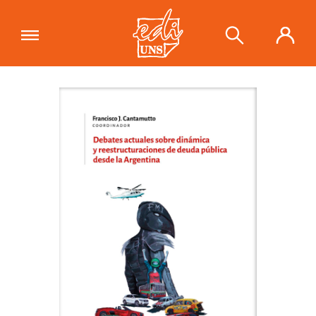
"Debates actuales sobre dinámica y
reestructuraciones de deuda pública
Ver carrito
desde la Argentina"
se ha añadido a
tu carrito.