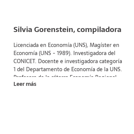
Silvia Gorenstein, compiladora
Licenciada en Economía (UNS), Magíster en
Economía (UNS - 1989). Investigadora del
CONICET. Docente e investigadora categoría
1 del Departamento de Economía de la UNS.
Profesora de la cáterra Economía Regional,
Leer más
Directora de la Maestría en Desarrollo y
Gestión Territorial, Departamentos de
Economía y Geografía de la UNS y profesora
en los Programas de las Universidades de
Rosario y Río Cuarto. Profesora de la Maestría
sobre Impactos Territoriales de la
Globalización de la Universidad Internacional