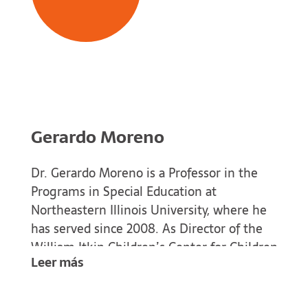
Gerardo Moreno
Dr. Gerardo Moreno is a Professor in the
Programs in Special Education at
Northeastern Illinois University, where he
has served since 2008. As Director of the
William Itkin Children’s Center for Children
Leer más
with Disabilities, he leads clinical training
and community-based initiatives supporting
children with diverse learning needs. His