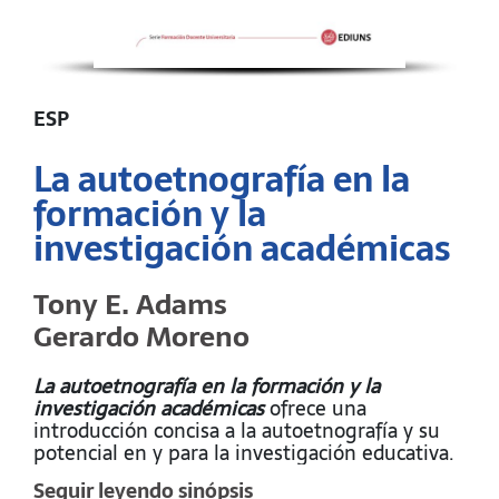
ESP
La autoetnografía en la
formación y la
investigación académicas
Tony E. Adams
Gerardo Moreno
La autoetnografía en la formación y la
investigación académicas
ofrece una
introducción concisa a la autoetnografía y su
potencial en y para la investigación educativa.
Los autores describen aspectos clave del
Seguir leyendo sinópsis
método: experiencia personal («auto»), análisis