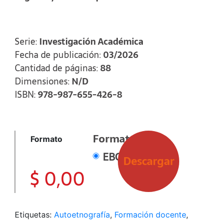
cultural («etno») y representación («grafía»), y
abordan las consideraciones éticas asociadas
con la autoetnografía. También exploran cómo
la autoetnografía puede ser utilizada por
Serie:
Investigación Académica
estudiantes/aprendices,
Fecha de publicación:
03/2026
docentes/administrativos/tutores y
autoridades/líderes, así como identificar
Cantidad de páginas:
88
proyectos adicionales adecuados para la
Dimensiones:
N/D
investigación autoetnográfica.
ISBN:
978-987-655-426-8
Formato
Formato
EBOOK
Descargar
$
0,00
Etiquetas:
Autoetnografía
,
Formación docente
,