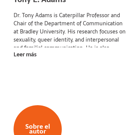
Dr. Tony Adams is Caterpillar Professor and
Chair of the Department of Communication
at Bradley University. His research focuses on
sexuality, queer identity, and interpersonal
and familial communication. He is also
Leer más
dedicated to strengthening the international
and interdisciplinary community of
autoethnography—a method that blends
personal storytelling with ethnographic
practice. Across his work is a deep
commitment to recognizing injustice,
questioning harmful norms, and fostering
meaningful relations.
Sobre el
autor