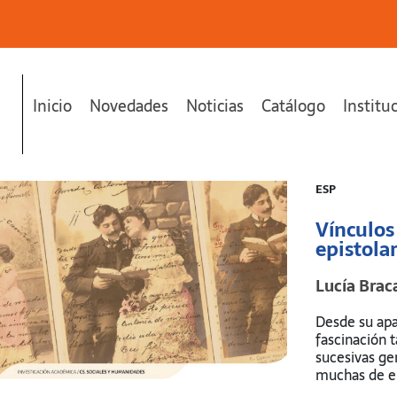
Inicio
Novedades
Noticias
Catálogo
Institu
laridad en el interior bonaerense"
se ha añadido a tu carrito.
ESP
Vínculos 
epistola
Lucía Bra
Desde su apar
fascinación 
sucesivas gen
muchas de el
llegaron a ma