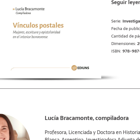
Seguir leye
investigador
documentació
historiar va
Serie:
Investig
En los capítu
Fecha de public
historia soci
Cantidad de pá
género, se a
Dimensiones:
2
para abordar
ISBN:
978-987
explicitando
tratamiento 
histórica. Po
las piezas d
funcionalidad
otro, de man
su intermedio
aspectos de l
los afectos,
relativos a l
espacios de s
Lucía Bracamonte, compiladora
entre ambos 
vivencias y 
Profesora, Licenciada y Doctora en Historia
autoimágenes
Blanca, Argentina. Investigadora Adjunta d