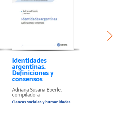
Identidades
Infancias y derec
argentinas.
Confluencia de
Definiciones y
perspectivas, act
consensos
y acciones
Adriana Susana Eberle,
Ciencias Sociales y Humani
compiladora
Ciencas sociales y humanidades