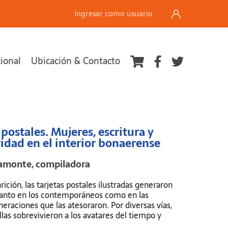
Ingresar como usuario
cional
Ubicación & Contacto
Ver carrito
postales. Mujeres, escritura y
ridad en el interior bonaerense
camonte, compiladora
ición, las tarjetas postales ilustradas generaron
tanto en los contemporáneos como en las
eraciones que las atesoraron. Por diversas vías,
las sobrevivieron a los avatares del tiempo y
nos de archivistas, investigadores e