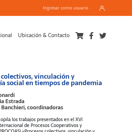
Ingresar como usuario
cional
Ubicación & Contacto
Ver carrito
colectivos, vinculación y
ía social en tiempos de pandemia
onardi
ia Estrada
a Banchieri, coordinadoras
copila los trabajos presentados en el XVI
ternacional de Procesos Cooperativos y
(PROCOAS) «Procesos colectivos, vinculación y