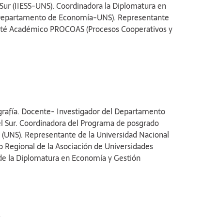
 Sur (IIESS-UNS). Coordinadora la Diplomatura en
 (Departamento de Economía-UNS). Representante
mité Académico PROCOAS (Procesos Cooperativos y
dades Grupo Montevideo (AUGM). En los últimos
 disciplinar de la Economía de la Cultura y en
l.
rafía. Docente- Investigador del Departamento
l Sur. Coordinadora del Programa de posgrado
al (UNS). Representante de la Universidad Nacional
 Regional de la Asociación de Universidades
e la Diplomatura en Economía y Gestión
icios Turísticos (Departamento de Economía, UNS).
Apícolas (LabEA) del (Departamento de Agronomía,
námicas de funcionamiento establecidas en los
Naturales y su correlato territorial y temas
 Urbana.