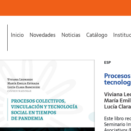
Inicio
Novedades
Noticias
Catálogo
Institu
a social en tiempos de pandemia"
se ha añadido a tu carrito.
ESP
Procesos 
tecnolog
Viviana Le
María Emil
Lucía Clar
Este libro re
Seminario In
Asociativos 