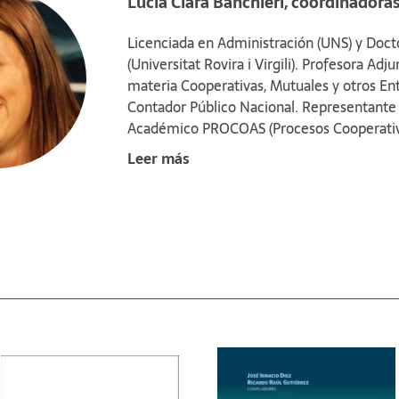
Lucía Clara Banchieri, coordinadora
Licenciada en Administración (UNS) y Doc
(Universitat Rovira i Virgili). Profesora Adj
materia Cooperativas, Mutuales y otros Ent
Contador Público Nacional. Representante 
Académico PROCOAS (Procesos Cooperativos
Universidades Grupo Montevideo (AUGM). Je
Leer más
Sponsor del Balance Social de Cooperativa
Institucional de la Federación Argentina 