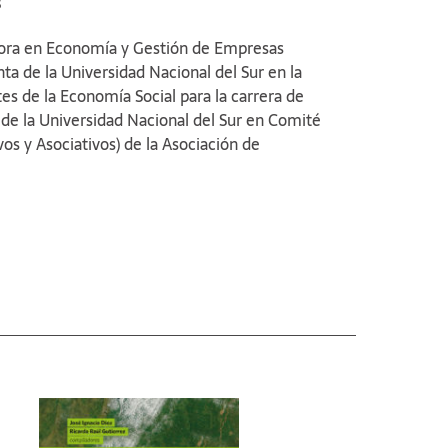
s
tora en Economía y Gestión de Empresas
unta de la Universidad Nacional del Sur en la
es de la Economía Social para la carrera de
de la Universidad Nacional del Sur en Comité
 y Asociativos) de la Asociación de
fa del Area de Información para la Gestión y
 Obrera. Responsable de Coordinación
de Cooperativas de Consumo.