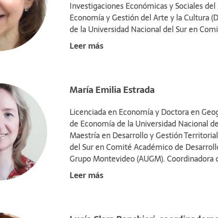
Investigaciones Económicas y Sociales del
Economía y Gestión del Arte y la Cultura
de la Universidad Nacional del Sur en Co
Asociativos) de la Asociación de Universi
Leer más
años su investigación se centra en el campo
temas vinculados al Cooperativismo cultura
María Emilia Estrada
Licenciada en Economía y Doctora en Geog
de Economía de la Universidad Nacional de
Maestría en Desarrollo y Gestión Territori
del Sur en Comité Académico de Desarrollo
Grupo Montevideo (AUGM). Coordinadora d
Estratégica para el Desarrollo de los Serv
Leer más
Investigador del Laboratorio de Estudios 
UNS). Su investigación se centra en las di
Complejos Productivos Basados en Recursos 
varios vinculados a la Economía Regional y