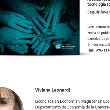
tecnología s
Comité Acad
Seguir leye
de Universid
organizado p
Administraci
Serie:
Extensió
Universidad N
Fecha de public
diciembre de
Argentina). 
Cantidad de pá
torno a los a
Dimensiones:
N
Economía Soc
ISBN:
978-987
problemática
discuten cas
producción, 
recreación, c
Viviana Leonardi
Licenciada en Economía y Magister en Eco
Departamento de Economía de la Universida