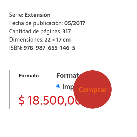
masivos de comunicación, abrumándonos de
noticiaspoliciales y tribunalicias, la más de las
Serie:
Extensión
veces de una manera machacona y
Fecha de publicación:
05/2017
tendenciosa. Por esa misma razón, el glosario
que contiene el segundo de los anexos será de
Cantidad de páginas:
317
gran utilidad para neutralizar los frecuentes
Dimensiones:
22 × 17 cm
malentendidos que genera una buena parte
ISBN:
978-987-655-146-5
del «periodismo especializado».
Formato
Formato
Impreso
Comprar
$
18.500,00