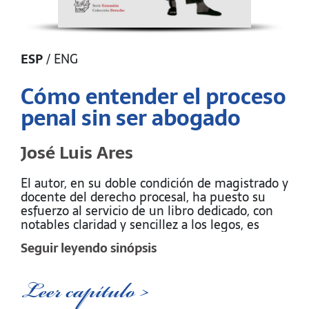
ESP
/
ENG
Cómo entender el proceso
penal sin ser abogado
José Luis Ares
El autor, en su doble condición de magistrado y
docente del derecho procesal, ha puesto su
esfuerzo al servicio de un libro dedicado, con
notables claridad y sencillez a los legos, es
decir, a personas sin una especial versación
Seguir leyendo sinópsis
jurídica aunque con genuino interés por
conocer el funcionamiento efectivo de ese
ámbito hermético que es el proceso penal. El
Leer capítulo >
lector deberá estar dispuesto a saltar el cerco
informativo que construyen a diario los medios