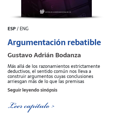
ESP
/
ENG
Argumentación rebatible
Gustavo Adrián Bodanza
Más allá de los razonamientos estrictamente
deductivos, el sentido común nos lleva a
construir argumentos cuyas conclusiones
arriesgan más de lo que las premisas
garantizan. Pero esto no es un vicio de nuestro
Seguir leyendo sinópsis
pensamiento, sino una virtud. Sin argumentos
de este tipo, las decisiones que nos permiten
llevar adelante la vida diaria serían imposibles.
Leer capítulo >
El estudio de la argumentación rebatible ha