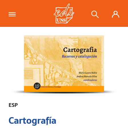
"Cartografía"
se ha añadido a tu
carrito.
Ver carrito
ESP
Cartografía