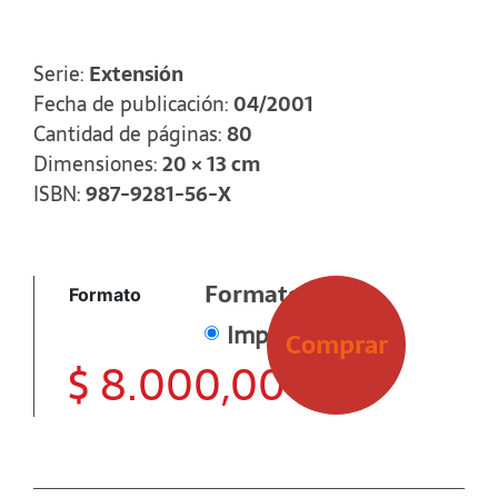
«ciencia de la comunicación», sigue siendo lo
que hace muchos años fue, a saber, el arte de
la expresión y de la persuasión que enseña o
bien lo primero o bien lo segundo o bien
Serie:
Extensión
ambas cosas a la vez.
Fecha de publicación:
04/2001
Cantidad de páginas:
80
Dimensiones:
20 × 13 cm
ISBN:
987-9281-56-X
Formato
Formato
Impreso
Comprar
$
8.000,00