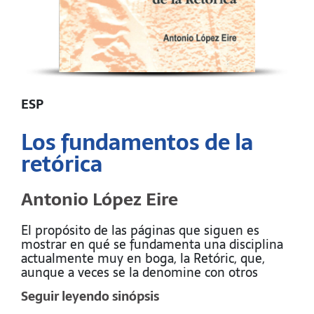
ESP
Los fundamentos de la
retórica
Antonio López Eire
El propósito de las páginas que siguen es
mostrar en qué se fundamenta una disciplina
actualmente muy en boga, la Retóric, que,
aunque a veces se la denomine con otros
nombres más halagadores, sugestivos y de
Seguir leyendo sinópsis
mayor prestancia social, como, por ejemplo,