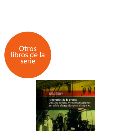
Otros
libros de la
serie