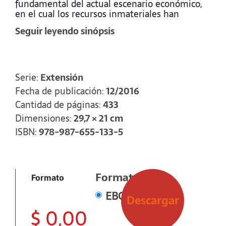
fundamental del actual escenario económico,
en el cual los recursos inmateriales han
adquirido un rol relevante en el desarrollo de
Seguir leyendo sinópsis
ventajas competitivas para lograr un adecuado
progreso económico.
Escriben: Diana Albanese, Gastón Milanesi,
Carlos Ferreira, Claudio Genovese, Fernando
Serie:
Extensión
Juárez, María de los Á. López, Juan M.
Fecha de publicación:
12/2016
santanatoglia, Florencia V. Pedroni, Boris
E. Dickardt, Nuria A. Gutiérrez, Mariana
Cantidad de páginas:
433
Bonifazi, Claudia Rivera y Gustavo E. L. Etman.
Dimensiones:
29,7 × 21 cm
ISBN:
978-987-655-133-5
Formato
Formato
EBOOK
Descargar
$
0,00