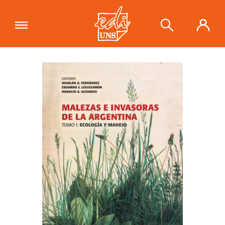
"Malezas e invasoras de la Argentina.
Tomo I: ecología y manejo"
se ha
Ver carrito
añadido a tu carrito.