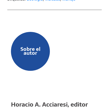
agropecuaria sino también de interés para
toda persona interesada en el conocimiento de
los atributos biológicos de las plantas
espóntaneas.
Esta obra comprende tres tomos. El primero
de ellos abarca todos los aspectos relacionados
con la ecología de las malezas y su manejo en
agroecosistemas. Los mismos incluyen desde
aspectos más generales relacionados con la
Sobre el
biología y la dinámica de poblaciones
autor
vegetales hasta más particulares, como es el
manejo de malezas en cultivos extensivos e
intensivos, la prevención de invasiones, el uso
de modelos en la dinámica espacio-temporal
de poblaciones, la residualidad y los efectos
ambientales de los herbicidas o el control
biológico, entre muchas otras temáticas, que
son abordadas por 65 autores en 33 capítulos a
lo largo de 950 páginas.
Horacio A. Acciaresi, editor