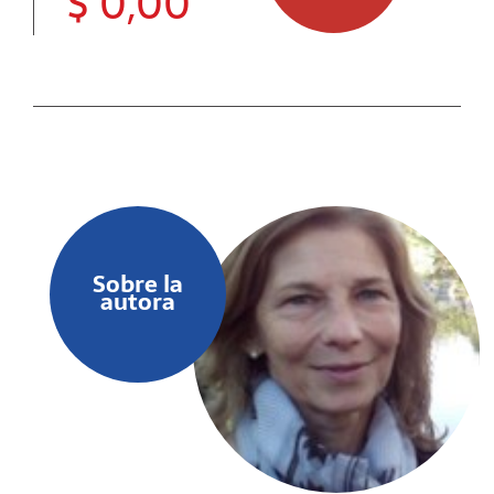
$
0,00
de animales de cría, mantenida y mejorada por
medio de prácticas de gestión de los suelos,
del agua y de la biodiversidad, al tiempo que
ha sido nutrida por sistemas complejos de
conocimientos. Frente a la situación actual,
vistas las proyecciones climáticas para el
futuro próximo, la agroecología surge
entonces como una de las opciones más
fuertes para asegurar un desarrollo perdurable
y equitativo.
Sobre la
autora