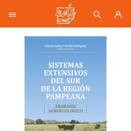
"Sistemas extensivos del sur de la
región pampeana. Abordaje
Ver carrito
agroecológico"
se ha añadido a tu
carrito.