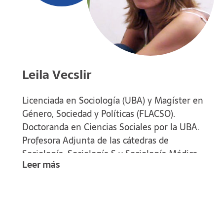
Leila Vecslir
Licenciada en Sociología (UBA) y Magíster en
Género, Sociedad y Políticas (FLACSO).
Doctoranda en Ciencias Sociales por la UBA.
Profesora Adjunta de las cátedras de
Sociología, Sociología S y Sociología Médica.
Leer más
Miembro del Comité Académico de la
Maestría en Sociología (UNS), donde
también se desempeña como docente.