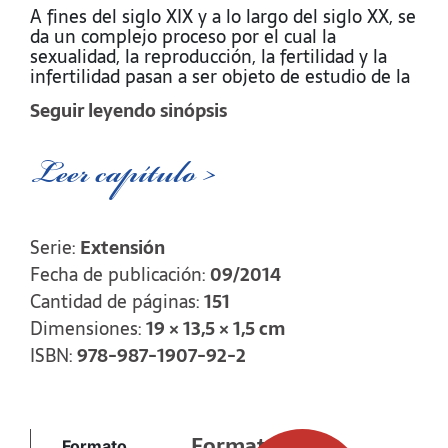
A fines del siglo XIX y a lo largo del siglo XX, se
da un complejo proceso por el cual la
sexualidad, la reproducción, la fertilidad y la
infertilidad pasan a ser objeto de estudio de la
medicina, especialmente de ginecólogos,
Seguir leyendo sinópsis
biólogos y endocrinólogos. De este modo, los
eventos ligados a la sexualidad y la
reproducción dejan de ser materia de
Leer capítulo >
curanderos, boticarios y comadronas. Las
interpretaciones místicas y religiosas de la
fertilidad y la infertilidad como bendición o
castigo -si bien aún resuenan en algunos
Serie:
Extensión
discursos actuales- darán paso a explicaciones
Fecha de publicación:
09/2014
científicas de estos fenómenos.
Cantidad de páginas:
151
El estudio explora y caracteriza las experiencias
Dimensiones:
19 × 13,5 × 1,5 cm
de mujeres de secotres medios y altos
residentes en la ciudad de Bahía Blanca que
ISBN:
978-987-1907-92-2
atravesaron experiencias de infertilidad y
realizaron tratamientos de fertilización asistida
de alta y baja complejidad.
Formato
Formato