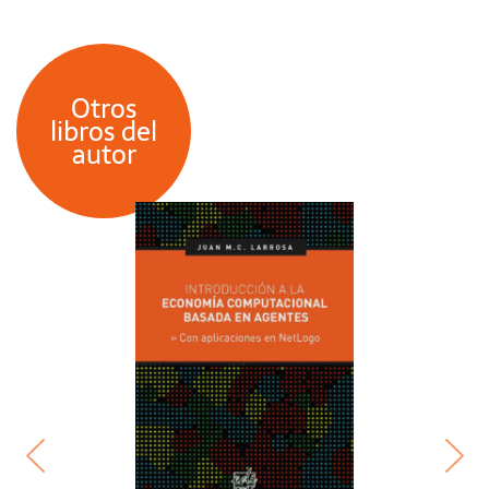
Otros
libros del
autor