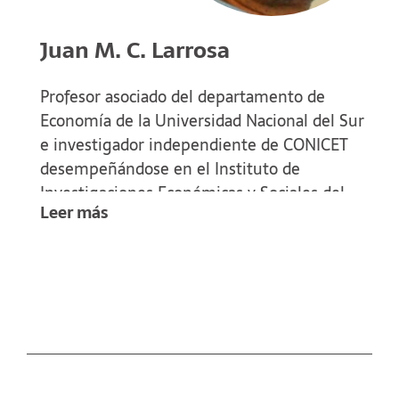
Juan M. C. Larrosa
Profesor asociado del departamento de
Economía de la Universidad Nacional del Sur
e investigador independiente de CONICET
desempeñándose en el Instituto de
Investigaciones Económicas y Sociales del
Leer más
Sur (IIESS). Es cofundador del IPC Online,
proyecto de medición de inflación en línea
para la ciudad de Bahía Blanca.