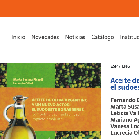
Inicio
Novedades
Noticias
Catálogo
Institu
el sudoeste bonaerense"
se ha añadido a tu carrito.
ESP
/
ENG
Aceite d
el sudoe
Fernando 
Marta Susa
Leticia Val
Mariano Ag
Vanesa Lo
Lucrecia O