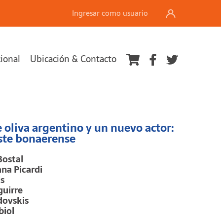
Ingresar como usuario
cional
Ubicación & Contacto
Ver carrito
e oliva argentino y un nuevo actor:
ste bonaerense
Bostal
na Picardi
ls
uirre
dovskis
biol