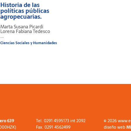
Historia de las
políticas públicas
agropecuarias.
Marta Susana Picardi
Lorena Fabiana Tedesco
...
Ciencias Sociales y Humanidades
tero 639
Tel. 0291 4595173 int 2092
© 2026 www.e
8000HZK)
Fax. 0291 4562499
diseño web
M