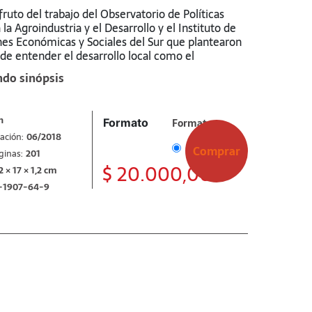
fruto del trabajo del Observatorio de Políticas
 la Agroindustria y el Desarrollo y el Instituto de
nes Económicas y Sociales del Sur que plantearon
 de entender el desarrollo local como el
la conjunción de una serie de capacidades de los
ndo sinópsis
es en torno a un objetivo común: la
ón cualitativa y sostenida de sus condiciones de
ntexto de la globalización. Identificaron en la
n
Formato
Formato
udoeste bonaerense una actividad rural no
ación:
06/2018
pero no por ello menos innovadora: la olivicultura.
Impreso
Comprar
ginas:
201
$
20.000,00
2 × 17 × 1,2 cm
-1907-64-9