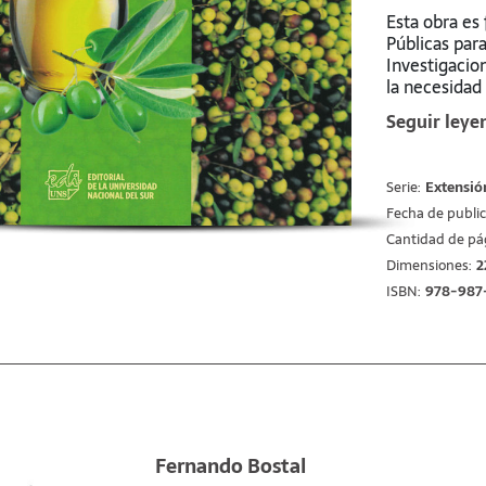
Esta obra es 
Públicas para
Investigacio
la necesidad
resultadode 
Seguir leye
actores local
transformaci
vida en el co
Serie:
Extensió
región del s
Fecha de public
tradicional, 
Cantidad de pá
Dimensiones:
2
ISBN:
978-987
Fernando Bostal