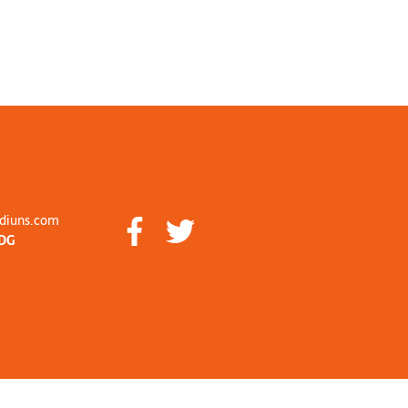
diuns.com
DG