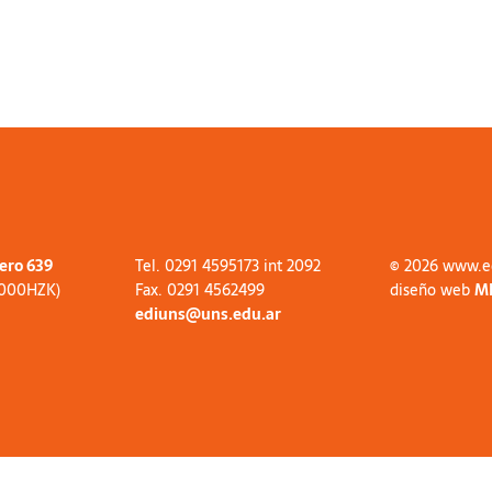
tero 639
Tel. 0291 4595173 int 2092
© 2026 www.e
8000HZK)
Fax. 0291 4562499
diseño web
M
ediuns@uns.edu.ar