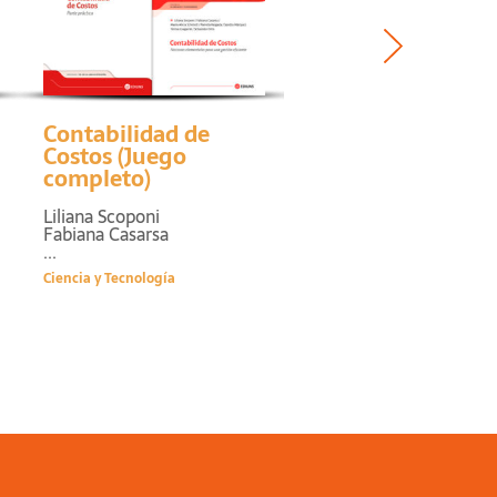
Contabilidad de
Contabilidad de
Costos (Juego
Costos. Nociones
completo)
elementales para
una gestión
Liliana Scoponi
eficiente
Fabiana Casarsa
...
Liliana Scoponi
Fabiana Casarsa
Ciencia y Tecnología
...
Ciencias Sociales y Humani