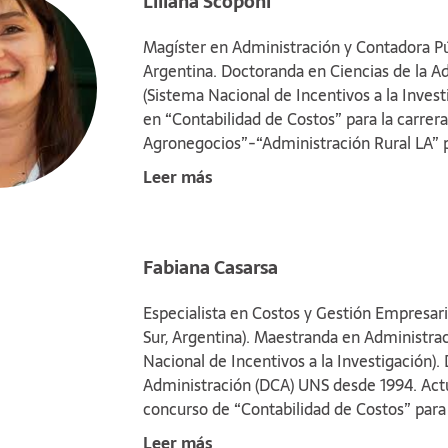
Liliana Scoponi
discípulos y
referente de 
Magíster en Administración y Contadora Púb
Los trabajos
Argentina. Doctoranda en Ciencias de la Ad
la bibliograf
(Sistema Nacional de Incentivos a la Invest
propuestas p
en “Contabilidad de Costos” para la carrer
disciplina y 
trabajos prá
Agronegocios”-“Administración Rural LA” pa
Litoral.
Directora académica de la Maestría en Admi
Leer más
Administración (DCA), UNS. Cuenta con publi
en revistas cientíﬁcas y de interés profesio
Fabiana Casarsa
Especialista en Costos y Gestión Empresari
Sur, Argentina). Maestranda en Administrac
Nacional de Incentivos a la Investigación)
Administración (DCA) UNS desde 1994. Act
concurso de “Contabilidad de Costos” para 
Asociada Ordinaria por concurso de “Costos 
Leer más