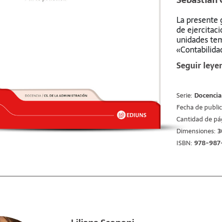
La presente 
de ejercitaci
unidades tem
«Contabilida
de la carrera
Seguir leye
Administraci
Se persigue 
Serie:
Docencia
la disciplina
diversos con
Fecha de public
ello, se prop
Cantidad de pá
aumentan pa
Dimensiones:
3
espera que e
ISBN:
978-987
Resulta impo
no son el res
se han enriq
de sus integ
consignas pe
formulado baj
la asignatur