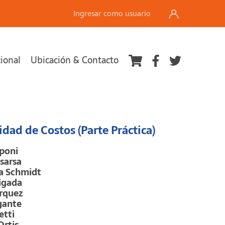
Ingresar como usuario
cional
Ubicación & Contacto
Ver carrito
idad de Costos (Parte Práctica)
oponi
sarsa
ia Schmidt
igada
rquez
gante
etti
Ortis