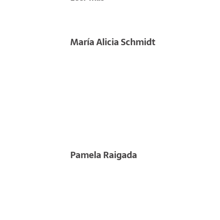
en Administración. Cuenta con publicacione
artículos en revistas cientíﬁcas y de inter
María Alicia Schmidt
Pamela Raigada