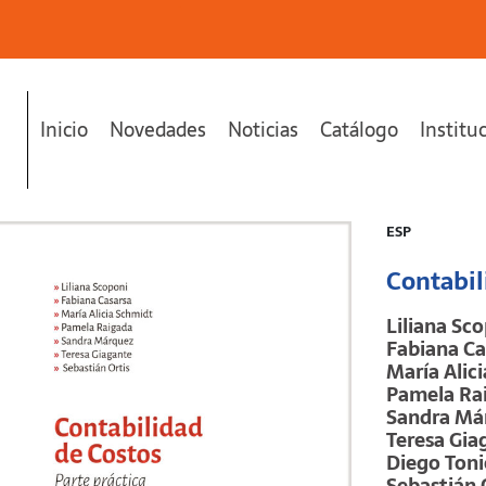
Inicio
Novedades
Noticias
Catálogo
Institu
 añadido a tu carrito.
ESP
Contabil
Liliana Sc
Fabiana Ca
María Alic
Pamela Ra
Sandra Má
Teresa Gia
Diego Toni
Sebastián 