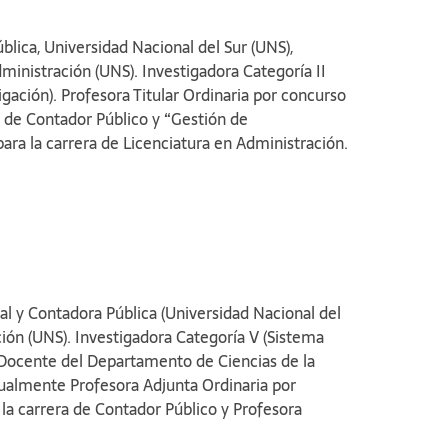
 a quien brindamos nuestro reconocimiento como
la disciplina y excelente maestro.
lica, Universidad Nacional del Sur (UNS),
 prácticos propuestos se han nutrido de aportes de
ministración (UNS). Investigadora Categoría II
ía nacional e internacional sobre costos, de
igación). Profesora Titular Ordinaria por concurso
edagógicas presentadas en los congresos de la
a de Contador Público y “Gestión de
de algunos ejercicios que integran guías de
cticos de otras universidades, como la UBA o del
ra la carrera de Licenciatura en Administración.
nistración del Dpto. Ciencias de la
caciones de libros, capítulos de libros y artículos
nal.
al y Contadora Pública (Universidad Nacional del
ión (UNS). Investigadora Categoría V (Sistema
. Docente del Departamento de Ciencias de la
ualmente Profesora Adjunta Ordinaria por
la carrera de Contador Público y Profesora
y Decisiones L.A.” para la carrera de Licenciatura