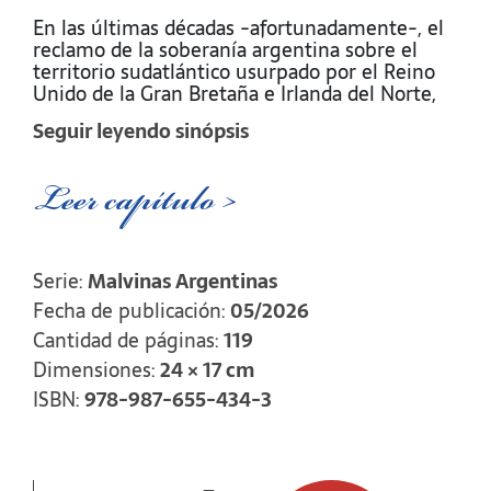
En las últimas décadas -afortunadamente-, el
reclamo de la soberanía argentina sobre el
territorio sudatlántico usurpado por el Reino
Unido de la Gran Bretaña e Irlanda del Norte,
se ha enquistado en lo más profundo de la
Seguir leyendo sinópsis
sociedad. Carteles en las rutas nacionales,
pegatinas en los colectivos interurbanos y de
larga distancia, banderas en los estadios de
Leer capítulo >
fútbol…todos tienen el mismo slogan: “Las Islas
Malvinas, son argentinas”. Asimismo, la
comunidad educativa, evoca el aniversario del 2
de abril con profundo respeto y admiración a
Serie:
Malvinas Argentinas
los veteranos de la guerra de 1982.
Fecha de publicación:
05/2026
Sin embargo, creemos importante que la
sociedad, además de realizar estas
Cantidad de páginas:
119
manifestaciones desde la emoción, comprenda
Dimensiones:
24 × 17 cm
las razones jurídicas de por qué esto es así.
ISBN:
978-987-655-434-3
Deseamos popularizar los argumentos legales
que llevan a la Argentina a sostener que es la
legítima soberana de las Islas Malvinas,
Georgias del Sur, Sándwich del Sur, y sus
espacios marítimos circundantes. En otras