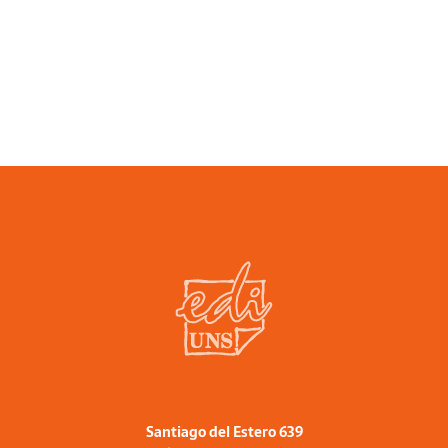
fringilla dui. Nulla quis mattis ligula, eu
aliquet ligula. Aliquam laoreet libero
elementum commodo bibendum. Nam
turpis nisi, iaculis quis ipsum eu, malesuada
consequat odio. Integer sed nisl in diam
fermentum cursus. Nam non mollis ante. Ut
vel augue sit amet quam scelerisque
malesuada. Vivamus sed urna magna. Fusce
ac feugiat mi. Proin sodales mauris vel
gravida rutrum. Pellentesque pellentesque
metus eget vestibulum laoreet.
Santiago del Estero 639