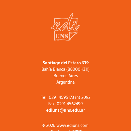
ac feugiat mi. Proin sodales mauris vel
gravida rutrum. Pellentesque pellentesque
metus eget vestibulum laoreet.
Santiago del Estero 639
Bahía Blanca (B8000HZK)
Buenos Aires
Argentina
Tel. 0291 4595173 int 2092
Fax. 0291 4562499
ediuns@uns.edu.ar
© 2026 www.ediuns.com