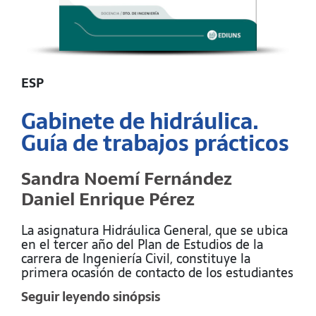
ESP
Gabinete de hidráulica.
Guía de trabajos prácticos
Sandra Noemí Fernández
Daniel Enrique Pérez
La asignatura Hidráulica General, que se ubica
en el tercer año del Plan de Estudios de la
carrera de Ingeniería Civil, constituye la
primera ocasión de contacto de los estudiantes
con una de las temáticas importantes de la
Seguir leyendo sinópsis
carrera. Tiene como objetivo principal brindar
al alumno conocimientos sobre la Mecánica de