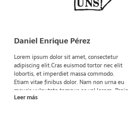
información básica hidrometeorológica en
cuencas de interés.
Daniel Enrique Pérez
Lorem ipsum dolor sit amet, consectetur
adipiscing elit.Cras euismod tortor nec elit
lobortis, et imperdiet massa commodo.
Etiam vitae finibus dolor. Nam non urna eu
mauris vulputate tempus ac vel lorem. Proin
Leer más
eu ornare turpis. Aenean id facilisis libero, et
egestas augue. Phasellus massa sem, finibus
ut nisl eget, vestibulum sollicitudin lacus.
Donec at nulla euismod, fermentum felis vel,
egestas leo. Praesent non laoreet justo, ac