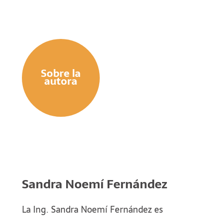
elaborado por el Ing. Néstor D. Murga,
constituye otro aporte de la cátedra de
Hidráulica General al material destinado a
contribuir al aprendizaje de temas complejos
como son los relacionados con la Mecánica de
los Fluidos y la Hidráulica.
Sobre la
autora
Sandra Noemí Fernández
La Ing. Sandra Noemí Fernández es