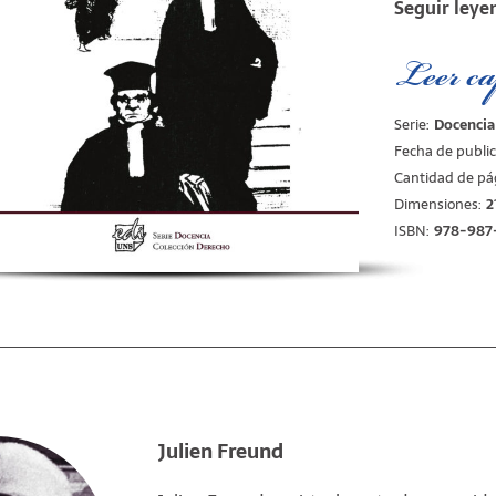
Seguir leye
precediéndol
conclusión d
trabajo de sí
Leer ca
empinadas po
atinadísimos
Introdúcese, 
Serie:
Docencia
universitario
Fecha de public
Cantidad de pá
Esta nueva e
Dimensiones:
2
agregadas par
inclusión del
ISBN:
978-987
francés Alai
sobre el cual
menester lo 
ventaja adici
posiciones.
Asimismo, i
Jurídico
, del
principios d
Julien Freund