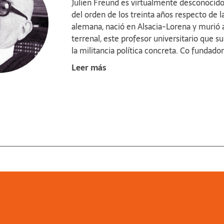
Julien Freund es virtualmente desconocido
del orden de los treinta años respecto de 
alemana, nació en Alsacia-Lorena y murió al
terrenal, este profesor universitario que s
la militancia política concreta. Co fundado
estudios a la ciencia de la política y, dent
Leer más