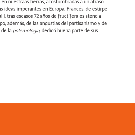
 en nuestraas tierras, acostumbradas a un atraso
las ideas imperantes en Europa. Francés, de estirpe
lí, tras escasos 72 años de fructífera esistencia
upo, además, de las angustias del partisanismo y de
r de la
polemología
, dedicó buena parte de sus
ro de este marco necesario, abarco al derecho.