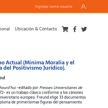
Ingresar como usuario
cional
Ubicación & Contacto
Ver carrito
ho Actual (Minima Moralia y el
 del Positivismo Jurídico).
und
uhourd’hui
-editado por
Presses Universitaires de
72- es un trabajo clásico conforme a los cánones
universitario europeo. Freund elige 33 documentos
a pluma de primerísimas figuras del pensamiento
denándolos conforme a un método propio,