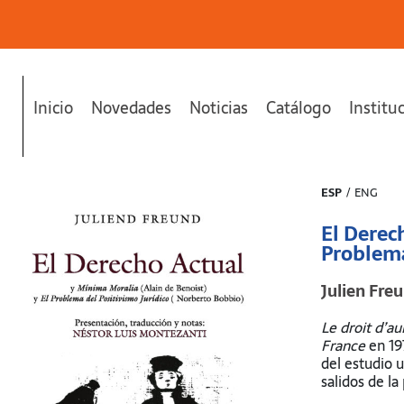
Inicio
Novedades
Noticias
Catálogo
Institu
ma del Positivismo Jurídico)."
se ha añadido a tu carrito.
ESP
/
ENG
El Derec
Problema
Julien Fre
Le droit d’a
France
en 19
del estudio 
salidos de l
jurídico, or