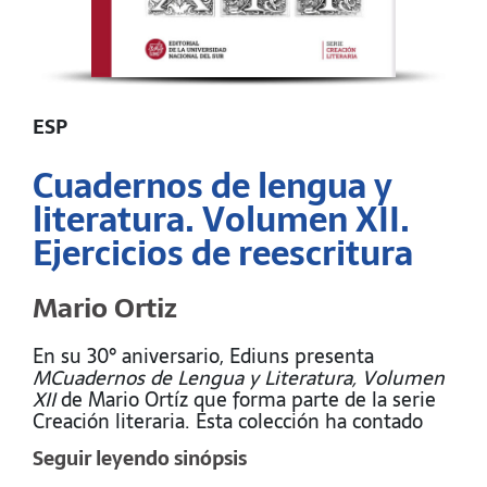
ESP
Cuadernos de lengua y
literatura. Volumen XII.
Ejercicios de reescritura
Mario Ortiz
En su 30° aniversario, Ediuns presenta
MCuadernos de Lengua y Literatura, Volumen
XII
de Mario Ortíz que forma parte de la serie
Creación literaria. Esta colección ha contado
con el apoyo del Rectorado de la Universidad
Seguir leyendo sinópsis
Nacional del Sur.
Este volumen se suma a la serie
Cuadernos de