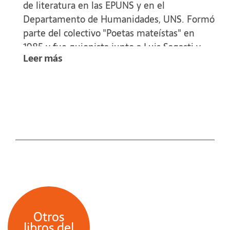
de literatura en las EPUNS y en el
Departamento de Humanidades, UNS. Formó
parte del colectivo "Poetas mateístas" en
1985 y fue guionista junto a Luis Sagasti y
Leer más
Miguel Martos del programa radial
"Maldición, llegó el verano". Dirige un
proyecto de investigación sobre literaturas
comparadas junto con decentes y
estudiantes de Humanidades.
Otros
libros del