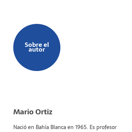
Ortíz podría generar un nuevo diseño de
sentido; pero ese sería otro volumen que
algún día completará.
Sobre el
autor
Mario Ortiz
Nació en Bahía Blanca en 1965. Es profesor